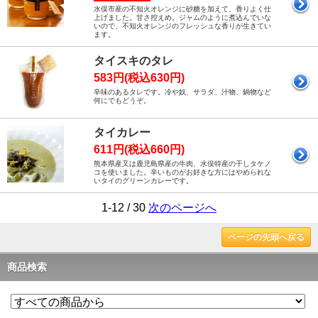
水俣市産の不知火オレンジに砂糖を加えて、香りよく仕
上げました。甘さ控えめ。ジャムのように煮込んでいな
いので、不知火オレンジのフレッシュな香りが生きてい
ます。
タイスキのタレ
583円(税込630円)
辛味のあるタレです。冷や奴、サラダ、汁物、鍋物など
何にでもどうぞ。
タイカレー
611円(税込660円)
熊本県産又は鹿児島県産の牛肉、水俣特産の干しタケノ
コを使いました。辛いものがお好きな方にはやめられな
いタイのグリーンカレーです。
1-12 / 30
次のページへ
ページの先頭へ戻る
商品検索