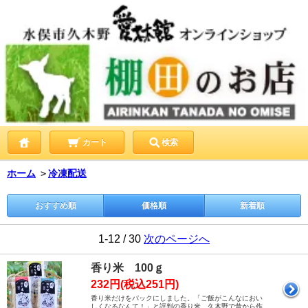
カート
検索
ホーム
＞
冷凍配送
おすすめ順
価格順
新着順
1-12 / 30
次のページへ
香り米 100ｇ
232円(税込251円)
香り米だけをパックにしました。「ご飯がこんなにおい
しくなるなんて！」と評判の香り米。久木野で昔から作