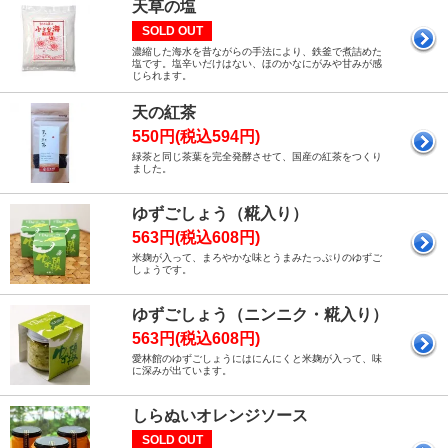
天草の塩
SOLD OUT
濃縮した海水を昔ながらの手法により、鉄釜で煮詰めた
塩です。塩辛いだけはない、ほのかなにがみや甘みが感
じられます。
天の紅茶
550円(税込594円)
緑茶と同じ茶葉を完全発酵させて、国産の紅茶をつくり
ました。
ゆずごしょう（糀入り）
563円(税込608円)
米麹が入って、まろやかな味とうまみたっぷりのゆずご
しょうです。
ゆずごしょう（ニンニク・糀入り）
563円(税込608円)
愛林館のゆずごしょうにはにんにくと米麹が入って、味
に深みが出ています。
しらぬいオレンジソース
SOLD OUT