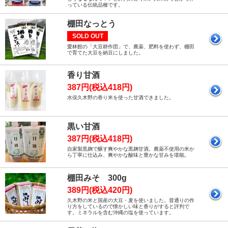
っている伝統品種です。
棚田なっとう
SOLD OUT
愛林館の「大豆耕作団」で、農薬、肥料を使わず、棚田
で育てた大豆を納豆にしました。
香り甘酒
387円(税込418円)
水俣久木野の香り米を使った甘酒できました。
黒い甘酒
387円(税込418円)
自家製黒麹で醸す爽やかな黒麹甘酒。農薬不使用の米か
ら丁寧に仕込み、爽やかな酸味と豊かな甘みを堪能。
棚田みそ 300g
389円(税込420円)
久木野の米と国産の大豆・麦を使いました。昔通りの作
り方をしているので懐かしい味と香りがすると評判で
す。ミネラルを含む沖縄の塩を使っています。